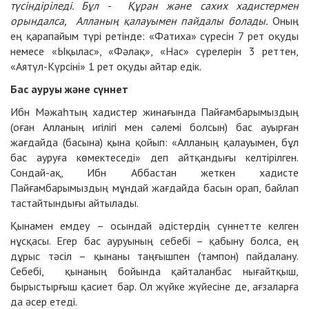
түсіндіріледі. Бұл - Құран және сахих хадистермен
орындалса, Алланың қалауымен пайдалы болады.
Оның
ең қарапайым түрі ретінде: «Фатиха» сүресін 7 рет оқуды
немесе «Ықылас», «Фәлақ», «Нас» сүрелерін 3 реттен,
«Аятүл-Күрсіні» 1 рет оқуды айтар едік.
Бас ауруы және сүннет
Ибн Мәжаһтың хадистер жинағында Пайғамбарымыздың
(оған Алланың игілігі мен сәлемі болсын) бас ауырған
жағдайда (басына) қына қойып: «Алланың қалауымен, бұл
бас ауруға көмектеседі» деп айтқандығы келтірілген.
Сондай-ақ, Ибн Аббастан жеткен хадисте
Пайғамбарымыздың мұндай жағдайда басын орап, байлап
тастайтындығы айтылады.
Қынамен емдеу – осындай әдістердің сүннетте келген
нұсқасы. Егер бас ауруының себебі – қабыну болса, ең
дұрыс тәсіл – қынаны таңғышпен (тампон) пайдалану.
Себебі, қынаның бойында қайталанбас нығайтқыш,
бырыстырғыш қасиет бар. Ол жүйке жүйесіне де, ағзаларға
да әсер етеді.