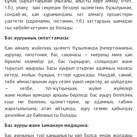
құлақ сырқаттарынан (мысалы, алысты көре алмау, отит,
т.б.), улану, ішкі секреция бездері қызметінің бұзылуынан,
сондай-ақ, қан құрамындағы зат алмасу процестерін
үдететін (адреналин, гистамин, т.б.) заттардың шамадан
тыс көбейіп кетуінен де болады.
Бас ауруының сипаттамасы:
Қан айналу жүйесінің қызметі бұзылғанда (гипертониялық
аурулар, гипотония, бас сақинасы — мигрень) миға қан
біркелкі келмейді де, бас сырқырап, солқылдап және
тырысып ауырады. Басы ауырып отырған адамның мазасы
кетеді, мойын бұлшық еттері құрысады. Маңдай, самай,
төбе аймақтарынан ауру сезімі үшкіл нервтер, ал шүйдеден
— кезбе, тіл-жұтқыншақ жүйке жүйелері
және мойын өрімдері арқылы беріледі. Бас ауыру белгісінің
күші ми бөлігінің қызметтеріне, әр адамның табиғи
жаратылысына, атап айтқанда, ауру сезімін қабылдау
деңгейіне де байланысты болады.
Бас ауруы және заманауи медицина:
Бас ауруының түрі қаншалықты көп болса, емдік жолдары