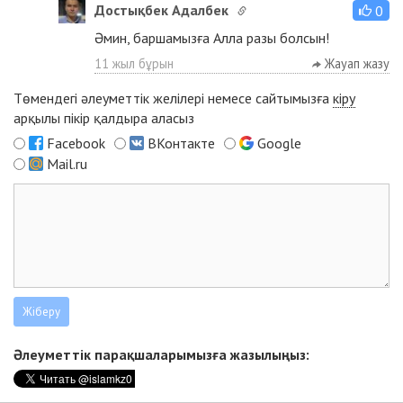
Достықбек Адалбек
0
Әмин, баршамызға Алла разы болсын!
11 жыл бұрын
Жауап жазу
Төмендегі әлеуметтік желілері немесе сайтымызға
кіру
арқылы пікір қалдыра аласыз
Facebook
ВКонтакте
Google
Mail.ru
Әлеуметтік парақшаларымызға жазылыңыз: