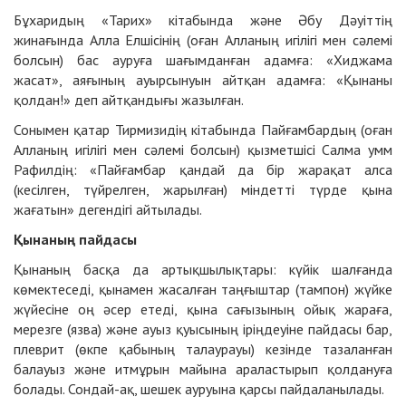
Бұхаридың «Тарих» кітабында және Әбу Дәуіттің
жинағында Алла Елшісінің (оған Алланың игілігі мен сәлемі
болсын) бас ауруға шағымданған адамға: «Хиджама
жасат», аяғының ауырсынуын айтқан адамға: «Қынаны
қолдан!» деп айтқандығы жазылған.
Сонымен қатар Тирмизидің кітабында Пайғамбардың (оған
Алланың игілігі мен сәлемі болсын) қызметшісі Салма умм
Рафилдің: «Пайғамбар қандай да бір жарақат алса
(кесілген, түйрелген, жарылған) міндетті түрде қына
жағатын» дегендігі айтылады.
Қынаның пайдасы
Қынаның басқа да артықшылықтары: күйік шалғанда
көмектеседі, қынамен жасалған таңғыштар (тампон) жүйке
жүйесіне оң әсер етеді, қына сағызының ойық жараға,
мерезге (язва) және ауыз қуысының іріңдеуіне пайдасы бар,
плеврит (өкпе қабының талаурауы) кезінде тазаланған
балауыз және итмұрын майына араластырып қолдануға
болады. Сондай-ақ, шешек ауруына қарсы пайдаланылады.