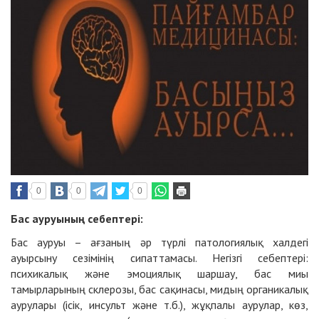
0
0
0
Бас ауруының себептері:
Бас ауруы – ағзаның әр түрлі патологиялық халдегі
ауырсыну сезімінің сипаттамасы. Негізгі себептері:
психикалық және эмоциялық шаршау, бас миы
тамырларының склерозы, бас сақинасы, мидың органикалық
аурулары (ісік, инсульт және т.б.), жұқпалы аурулар, көз,