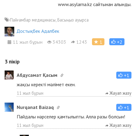
www.asylarna.kz сайтынан алынды.
Пайғамбар медицинасы, Басыңыз ауырса
Достықбек Адалбек
11 жыл бұрын
34303
1243
1
+2
3
пікір
Абдусамат Қасым
+1
жақсы керекті мәлімет екен.
11 жыл бұрын
Жауап жазу
Nurqanat Baizaq
+1
Пайдалы нәрселер қамтылыпты. Алла разы болсын!
11 жыл бұрын
Жауап жазу