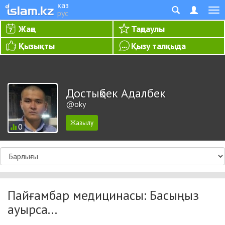
қаз
рус
Жаңа
Таңдаулы
Қызықты
Қызу талқыда
Достықбек Адалбек
@oky
0
Пайғамбар медицинасы: Басыңыз
ауырса...