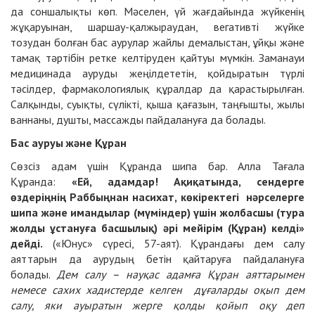
да соншалықты көп. Мәселен, үй жағдайында жүйкенің
жұқаруынан, шаршау-қалжыраудан, вегативті жүйке
тозудан болған бас аурулар жайлы демалыстан, ұйқы және
тамақ тәртібін ретке келтіруден қайтуы мүмкін. Заманауи
медицинада ауруды жеңілдететін, қойдыратын түрлі
тәсілдер, фармакологиялық құралдар да қарастырылған.
Салқынды, суықты, сүлікті, қыша қағазын, таңғышты, жылы
ваннаны, душты, массажды пайдалануға да болады.
Бас ауруы және Құран
Сөзсіз адам үшін Құранда шипа бар. Алла Тағала
Құранда:
«Ей, адамдар! Ақиқатында, сендерге
өздеріңнің Раббыңнан насихат, көкіректегі нәрселерге
шипа және имандылар (мүміндер) үшін жолбасшы (тура
жолды ұстануға басшылық) әрі мейірім (Құран) келді»
дейді.
(«Юнус» сүресі, 57-аят). Құрандағы дем салу
аяттарын да аурудың бетін қайтаруға пайдалануға
болады.
Дем салу – науқас адамға Құран аяттарымен
немесе сахих хадистерде келген дұғаларды оқып дем
салу, яки ауыратын жерге қолды қойып оқу деп