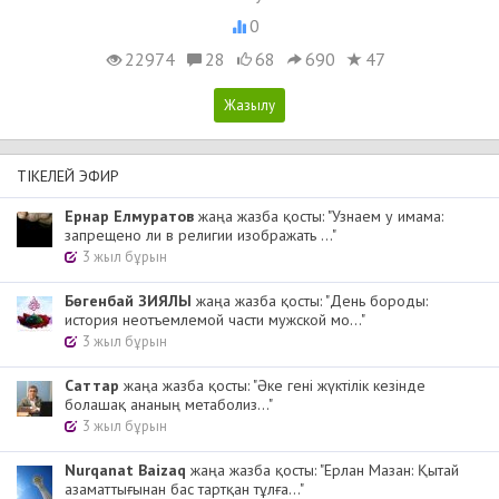
0
22974
28
68
690
47
ТІКЕЛЕЙ ЭФИР
Ернар Елмуратов
жаңа жазба қосты: "Узнаем у имама:
запрещено ли в религии изображать ..."
3 жыл бұрын
Бөгенбай ЗИЯЛЫ
жаңа жазба қосты: "День бороды:
история неотъемлемой части мужской мо..."
3 жыл бұрын
Cаттар
жаңа жазба қосты: "Әке гені жүктілік кезінде
болашақ ананың метаболиз..."
3 жыл бұрын
Nurqanat Baizaq
жаңа жазба қосты: "Ерлан Мазан: Қытай
азаматтығынан бас тартқан тұлға..."