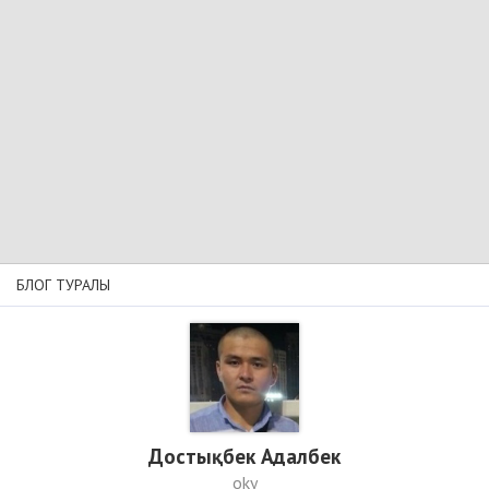
БЛОГ ТУРАЛЫ
Достықбек Адалбек
oky