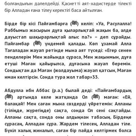
болғандығын дәлелдейді. Қасиетті аят-хадистерде тілекті
бір Алладан ғана тілеу керектігі баса айтылған.
Бірде бір кісі Пайғамбарға (ﷺ) келіп: «Уа, Расулалла!
Раббымыз жасырын дұға қыларлықтай жақын ба, әлде
дауыстап шақырарлықтай алыс па?» – деп сұрайды.
Пайғамбар (ﷺ) үндемей қалады. Көп ұзамай Алла
Тағаладан жауап ретінде мына аят түседі: «Егер сенен
пенделерім Мен жайында сұраса, Мен жақынмын, дұға
етуші Маған қайырылса, дұғасына жауап беремін.
Сондықтан да Маған (жолдауыма) жауап қатсын, Маған
иман келтірсін. Сонда тура жол табар»33.
Абдулла ибн Аббас (р.а.) былай деді: «Пайғамбардың
(ﷺ) артында келе жатқанда Ол (ﷺ) маған: «Ей,
балақай! Мен саған мына сөздерді үйретемін: Алланы
(тіліңде, жүрегіңде) сақта, сонда Ол сені сақтайды.
Алланы сақта, сонда оны алдыңнан табасың. Бірдеңе
сұрасаң, Алладан сұра. Жәрдем тілесең, Алладан тіле.
Бүкіл халық жиналып, саған бір пайда келтірмек болса