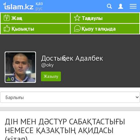
қаз
рус
Жаңа
Таңдаулы
Қызықты
Қызу талқыда
Достықбек Адалбек
@oky
0
ДІН МЕН ДӘСТҮР САБАҚТАСТЫҒЫ
НЕМЕСЕ ҚАЗАҚТЫҢ АҚИДАСЫ
(кітап)