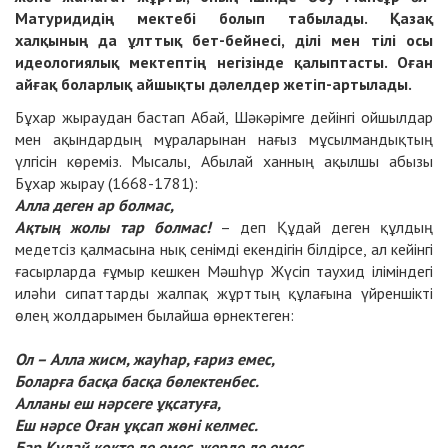
Матуридидің мектебі болып табылады. Қазақ
халқының да ұлттық бет-бейнесі, ділі мен тілі осы
идеологиялық мектептің негізінде қалыптасты. Оған
айғақ боларлық айшықты дәлелдер жетіп-артылады.
Бұхар жыраудан бастап Абай, Шәкәрімге дейінгі ойшылдар
мен ақындардың мұраларынан нағыз мұсылмандықтың
үлгісін көреміз. Мысалы, Абылай ханның ақылшы абызы
Бұхар жырау (1668-1781):
Алла деген ар болмас,
Ақтың жолы тар болмас!
– деп Құдай деген құлдың
медетсіз қалмасына нық сенімді екендігін білдірсе, ал кейінгі
ғасырларда ғұмыр кешкен Мәшһүр Жүсіп таухид іліміндегі
иләһи сипаттарды жалпақ жұрттың құлағына үйреншікті
өлең жолдарымен былайша өрнектеген:
Ол – Алла жисм, жауһар, ғариз емес,
Боларға басқа басқа бөлектенбес.
Алланы еш нәрсеге ұқсатуға,
Еш нәрсе Оған ұқсап жөні келмес.
Бар Құдай көкте де емес, жерде де емес,