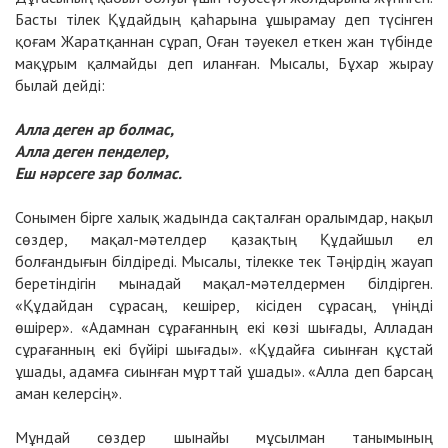
Басты тілек Құдайдың қаһарына ұшырамау деп түсінген
қоғам Жаратқаннан сұрап, Оған тәуекел еткен жан түбінде
мақұрым қалмайды деп иланған. Мысалы, Бұхар жырау
былай дейді:
Алла деген ар болмас,
Алла деген пенделер,
Еш нәрсеге зар болмас.
Сонымен бірге халық жадында сақталған оралымдар, нақыл
сөздер, мақал-мәтелдер қазақтың Құдайшыл ел
болғандығын білдіреді. Мысалы, тілекке тек Тәңірдің жауап
беретіндігін мынадай мақал-мәтелдермен білдірген.
«Құдайдан сұрасаң, кешірер, кісіден сұрасаң, үніңді
өшірер». «Адамнан сұрағанның екі көзі шығады, Алладан
сұрағанның екі бүйірі шығады». «Құдайға сиынған құстай
ұшады, адамға сиынған мұрттай ұшады». «Алла деп барсаң
аман келерсің».
Мұндай сөздер шынайы мұсылман танымының