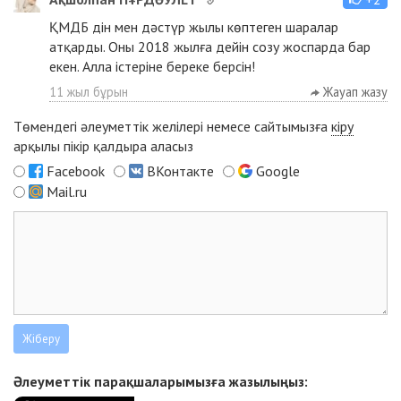
ҚМДБ дін мен дәстүр жылы көптеген шаралар
атқарды. Оны 2018 жылға дейін созу жоспарда бар
екен. Алла істеріне береке берсін!
11 жыл бұрын
Жауап жазу
Төмендегі әлеуметтік желілері немесе сайтымызға
кіру
арқылы пікір қалдыра аласыз
Facebook
ВКонтакте
Google
Mail.ru
Әлеуметтік парақшаларымызға жазылыңыз: