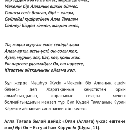
Мекенін бір Алланың ешкім білмес.
Сипаты сегіз болған, бірі – кәләм,
Сөйлейді құдіретімен Алла Тағалам
Сөйлеуі біздей тілмен, жақпен емес,
Тіл, жаққа мұқтаж емес секілді адам
Алды-арты, асты-үсті, оң-солы жоқ,
Ауыз, мұрын, аяқ, бас, көз, қолы жоқ.
Еш нәрсеге ұқсамайды Ол, еш нәрсеге,
Кітаптың айтқанынан ойлама көп.
Бұл жерде Мәшһүр Жүсіп «Мекенін бір Алланың ешкім
білмес» деп Жаратқанның кеңістіктен орын
алмайтындығын, жаратылыс сияқты мекені
болмайтындығын меңзеп тұр. Бұл Құдай Тағаланың Құран
Кәрімде айтылған сипатымен дөп келеді.
Алла Тағала былай дейді: «Оған (Аллаға) ұқсас ештеңе
жоқ! Әрі Ол – Естуші һәм Көруші!» (Шура, 11).