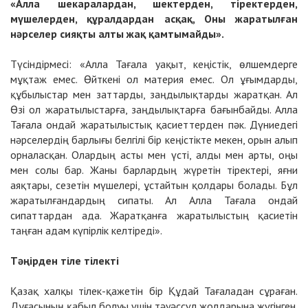
«Алла шекаралардан, шектерден, тіректерден,
мүшелерден, құралдардан асқақ, Оны жаратылған
нәрселер сияқты алты жақ қамтымайды».
Түсіндірмесі: «Алла Тағала уақыт, кеңістік, өлшемдерге
мұқтаж емес. Өйткені ол материя емес. Ол ұғымдарды,
құбылыстар мен заттарды, заңдылықтарды жаратқан. Ал
Өзі ол жаратылыстарға, заңдылықтарға бағынбайды. Алла
Тағала ондай жаратылыстық қасиеттерден пәк. Дүниедегі
нәрселердің барлығы белгілі бір кеңістікте мекен, орын алып
орналасқан. Олардың асты мен үсті, алды мен арты, оңы
мен солы бар. Жаны барлардың жүретін тіректері, яғни
аяқтары, сезетін мүшелері, ұстайтын қолдары болады. Бұл
жаратылғандардың сипаты. Ал Алла Тағала ондай
сипаттардан ада. Жаратқанға жаратылыстың қасиетін
таңған адам күпірлік келтіреді».
Тәңірден тіле тілекті
Қазақ халқы тілек-қажетін бір Құдай Тағаладан сұраған.
Дұғасының қабыл болуы үшін тәуәссүл жолдарына жүгінген.