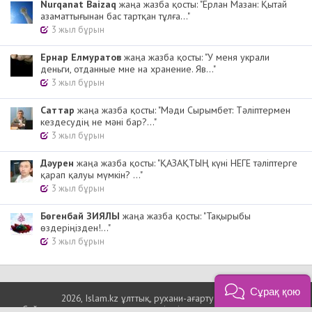
Nurqanat Baizaq
жаңа жазба қосты: "Ерлан Мазан: Қытай
азаматтығынан бас тартқан тұлға..."
3 жыл бұрын
Ернар Елмуратов
жаңа жазба қосты: "У меня украли
деньги, отданные мне на хранение. Яв..."
3 жыл бұрын
Cаттар
жаңа жазба қосты: "Мәди Сырымбет: Тәліптермен
кездесудің не мәні бар?..."
3 жыл бұрын
Дәурен
жаңа жазба қосты: "ҚАЗАҚТЫҢ күні НЕГЕ тәліптерге
қарап қалуы мүмкін? ..."
3 жыл бұрын
Бөгенбай ЗИЯЛЫ
жаңа жазба қосты: "Тақырыбы
өздеріңізден!..."
3 жыл бұрын
Сұрақ қою
2026, Islam.kz ұлттық, рухани-ағарту порталы
Сайт материалдарын қолдану үшін сілтеме көрсетуіңіз міндетті.