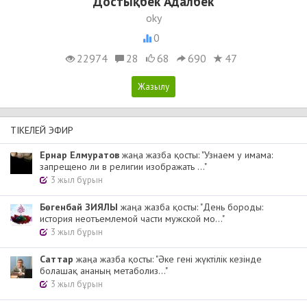
Достықбек Адалбек
oky
0
22974
28
68
690
47
ТІКЕЛЕЙ ЭФИР
Ернар Елмуратов
жаңа жазба қосты: "Узнаем у имама:
запрещено ли в религии изображать ..."
3 жыл бұрын
Бөгенбай ЗИЯЛЫ
жаңа жазба қосты: "День бороды:
история неотъемлемой части мужской мо..."
3 жыл бұрын
Cаттар
жаңа жазба қосты: "Әке гені жүктілік кезінде
болашақ ананың метаболиз..."
3 жыл бұрын