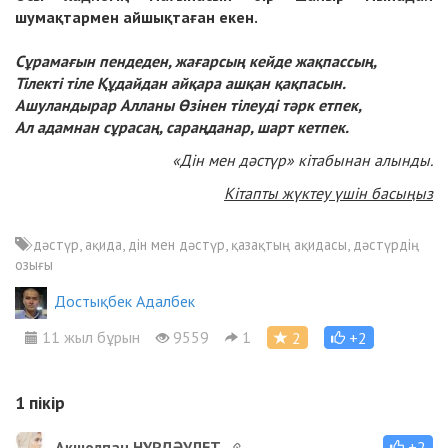
шумақтармен айшықтаған екен.
Сұрамағын пендеден, жағарсың кейде жақпассың,
Тілекті тіле Құдайдан айқара ашқан қақпасын.
Ашуландырар Алланы Өзінен тілеуді тәрк етпек,
Ал адамнан сұрасаң, сараңданар, шарт кетпек.
«Дін мен дәстүр» кітабынан алынды.
Кітапты жүктеу үшін басыңыз
дәстүр, ақида, дін мен дәстүр, қазақтың ақидасы, дәстүрдің
озығы
Достықбек Адалбек
11 жыл бұрын
9559
1
2
+2
1
пікір
Ақшолпан НҰРДӘУЛЕТ
+2