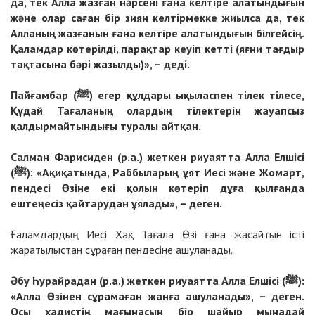
да, тек Алла жазған нәрсені ғана келтіре алатындығын
және олар саған бір зиян келтірмекке жиылса да, тек
Алланың жазғанын ғана келтіре алатындығын білгейсің.
Қаламдар көтерілді, парақтар кеуіп кетті (яғни тағдыр
тақтасына бәрі жазылды)», – деді.
Пайғамбар (ﷺ) егер құлдары ықыласпен тілек тілесе,
Құдай Тағаланың олардың тілектерін жауапсыз
қалдырмайтындығы туралы айтқан.
Салман Фарисиден (р.а.) жеткен риуаятта Алла Елшісі
(ﷺ): «Ақиқатында, Раббыларың ұят Иесі және Жомарт,
пендесі Өзіне екі қолын көтеріп дұға қылғанда
ештеңесіз қайтарудан ұялады», – деген.
Ғаламдардың Иесі Хақ Тағала Өзі ғана жасайтын істі
жаратылыстан сұраған пендесіне ашуланады.
Әбу Һурайрадан (р.а.) жеткен риуаятта Алла Елшісі (ﷺ):
«Алла Өзінен сұрамаған жанға ашуланады», – деген.
Осы хадистің мағынасын бір шайыр мынадай