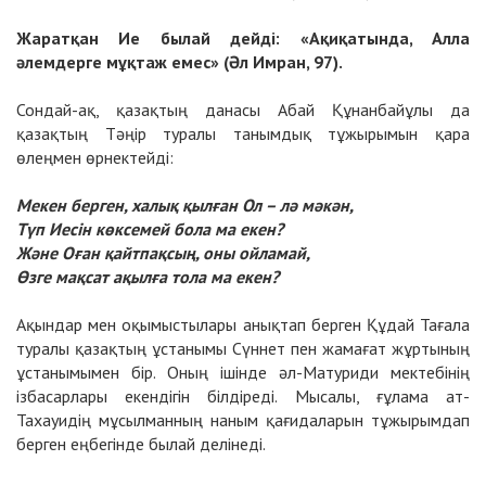
Жаратқан Ие былай дейді: «Ақиқатында, Алла
әлемдерге мұқтаж емес» (Әл Имран, 97).
Сондай-ақ, қазақтың данасы Абай Құнанбайұлы да
қазақтың Тәңір туралы танымдық тұжырымын қара
өлеңмен өрнектейді:
Мекен берген, халық қылған Ол – лә мәкән,
Түп Иесін көксемей бола ма екен?
Және Оған қайтпақсың, оны ойламай,
Өзге мақсат ақылға тола ма екен?
Ақындар мен оқымыстылары анықтап берген Құдай Тағала
туралы қазақтың ұстанымы Сүннет пен жамағат жұртының
ұстанымымен бір. Оның ішінде әл-Матуриди мектебінің
ізбасарлары екендігін білдіреді. Мысалы, ғұлама ат-
Тахауидің мұсылманның наным қағидаларын тұжырымдап
берген еңбегінде былай делінеді.