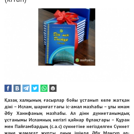
Қазақ халқының ғасырлар бойы ұстанып келе жатқан
діні – Ислам, шариғаттағы іс-амал мазһабы – ұлы имам
Әбу Ханифаның мазһабы. Ал діни дүниетанымдық
ұстанымы Исламның негізгі қайнар бұлақтары – Құран
мен Пайғамбардың (с.а.с) сүннетіне негізделген Сүннет
және жамағат жұрты, оның ішінде Әбу Мансұр әл-