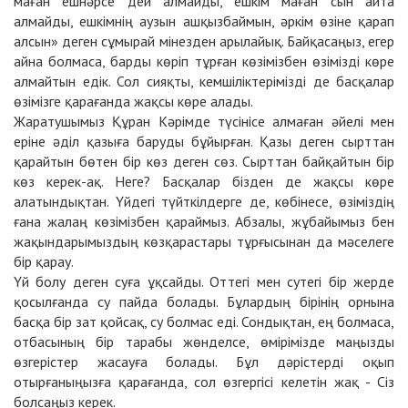
маған ешнәрсе дей алмайды, ешкім маған сын айта
алмайды, ешкімнің аузын ашқызбаймын, әркім өзіне қарап
алсын» деген сұмырай мінезден арылайық. Байқасаңыз, егер
айна болмаса, барды көріп тұрған көзімізбен өзімізді көре
алмайтын едік. Сол сияқты, кемшіліктерімізді де басқалар
өзімізге қарағанда жақсы көре алады.
Жаратушымыз Құран Кәрімде түсінісе алмаған әйелі мен
еріне әділ қазыға баруды бұйырған. Қазы деген сырттан
қарайтын бөтен бір көз деген сөз. Сырттан байқайтын бір
көз керек-ақ. Неге? Басқалар бізден де жақсы көре
алатындықтан. Үйдегі түйткілдерге де, көбінесе, өзіміздің
ғана жалаң көзімізбен қараймыз. Абзалы, жұбайымыз бен
жақындарымыздың көзқарастары тұрғысынан да мәселеге
бір қарау.
Үй болу деген суға ұқсайды. Оттегі мен сутегі бір жерде
қосылғанда су пайда болады. Бұлардың бірінің орнына
басқа бір зат қойсақ, су болмас еді. Сондықтан, ең болмаса,
отбасының бір тарабы жөнделсе, өмірімізде маңызды
өзгерістер жасауға болады. Бұл дәрістерді оқып
отырғаныңызға қарағанда, сол өзгергісі келетін жақ - Сіз
болсаңыз керек.