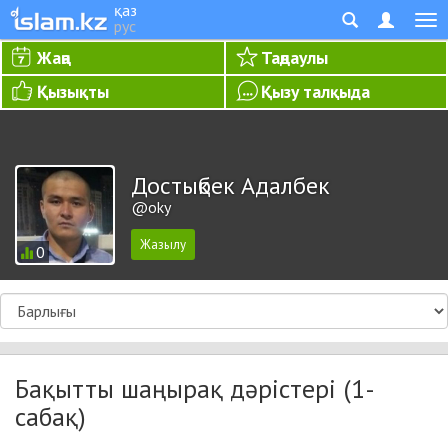
қаз
рус
Жаңа
Таңдаулы
Қызықты
Қызу талқыда
Достықбек Адалбек
@oky
0
Бақытты шаңырақ дәрістері (1-
сабақ)