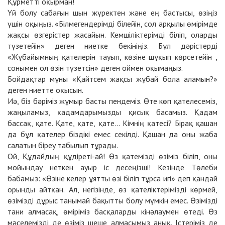
Құрметті оқырман!
Үй болу сабағын шын жүректен және ең бастысы, өзіңіз
үшін оқыңыз. «Білмегендерімді білейін, сол арқылы өмірімде
жақсы өзгерістер жасайын. Кемшіліктерімді біліп, оларды
түзетейін» деген ниетке бекініңіз. Бұл дәрістерді
«Жұбайымның қателерін тауып, көзіне шұқып көрсетейін ,
сонымен ол өзін түзетсін» деген оймен оқымаңыз.
Бойдақтар мұны «Қайтсем жақсы жұбай бола аламын?»
деген ниетте оқысын.
Иә, біз бәріміз жұмыр басты пендеміз. Өте көп қателесеміз,
жаңыламыз, қадамдарымызды қисық басамыз. Қадам
бассақ, қате. Қате, қате, қате... Кімнің қатесі? Бірақ қашан
да бұл қателер біздікі емес секілді. Қашан да оны жаба
салатын біреу табылып тұрады.
Ой, Құдайдың құдіреті-ай! Өз қатемізді өзіміз біліп, оны
мойындау неткен ауыр іс десеңізші! Кезінде Төлеби
бабамыз: «Өзіне келер ұятты өзі біліп тұрса игі» деп қандай
орынды айтқан. Ал, негізінде, өз қателіктерімізді көрмей,
өзімізді дұрыс танымай бақытты болу мүмкін емес. Өзімізді
тани алмасақ, өміріміз басқаларды кінәлаумен өтеді. Өз
мәселемізді де өзіміз шеше алмасымыз анық. Істеріміз де