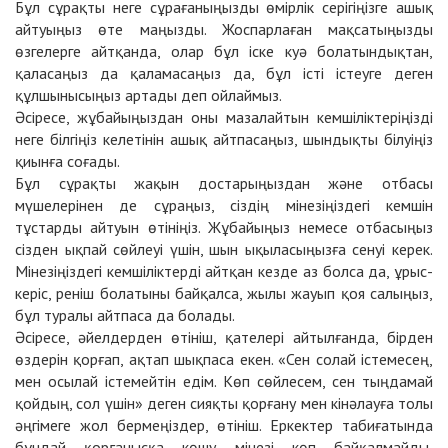
Бұл сұрақты неге сұрағаныңызды өмірлік серігіңізге ашық
айтуыңыз өте маңызды. Жоспарлаған мақсатыңызды
өзгелерге айтқанда, олар бұл іске куә болатындықтан,
қаласаңыз да қаламасаңыз да, бұл істі істеуге деген
құлшынысыңыз артады деп ойлаймыз.
Әсіресе, жұбайыңыздан оны мазалайтын кемшіліктеріңізді
неге білгіңіз келетінін ашық айтпасаңыз, шындықты білуіңіз
қиынға соғады.
Бұл сұрақты жақын достарыңыздан және отбасы
мүшелерінен де сұраңыз, сіздің мінезіңіздегі кемшін
тұстарды айтуын өтініңіз. Жұбайыңыз немесе отбасыңыз
сізден ықпай сөйлеуі үшін, шын ықыласыңызға сенуі керек.
Мінезіңіздегі кемшіліктерді айтқан кезде аз болса да, ұрыс-
керіс, реніш болатыны байқалса, жылы жауып қоя салыңыз,
бұл туралы айтпаса да болады.
Әсіресе, әйелдерден өтініш, қателері айтылғанда, бірден
өздерін қорғап, ақтап шықпаса екен. «Сен солай істемесең,
мен осылай істемейтін едім. Көп сөйлесем, сен тыңдамай
қойдың, сол үшін» деген сияқты қорғану мен кінәлауға толы
әңгімеге жол бермеңіздер, өтініш. Еркектер табиғатында
бұндай қорғанысқа көшу мінезі көп байқалмайды,