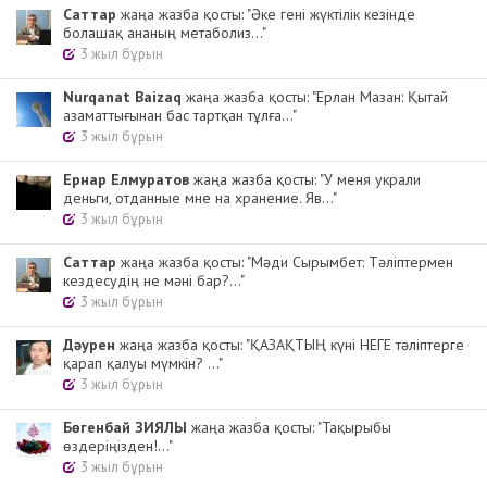
Cаттар
жаңа жазба қосты: "Әке гені жүктілік кезінде
болашақ ананың метаболиз..."
3 жыл бұрын
Nurqanat Baizaq
жаңа жазба қосты: "Ерлан Мазан: Қытай
азаматтығынан бас тартқан тұлға..."
3 жыл бұрын
Ернар Елмуратов
жаңа жазба қосты: "У меня украли
деньги, отданные мне на хранение. Яв..."
3 жыл бұрын
Cаттар
жаңа жазба қосты: "Мәди Сырымбет: Тәліптермен
кездесудің не мәні бар?..."
3 жыл бұрын
Дәурен
жаңа жазба қосты: "ҚАЗАҚТЫҢ күні НЕГЕ тәліптерге
қарап қалуы мүмкін? ..."
3 жыл бұрын
Бөгенбай ЗИЯЛЫ
жаңа жазба қосты: "Тақырыбы
өздеріңізден!..."
3 жыл бұрын