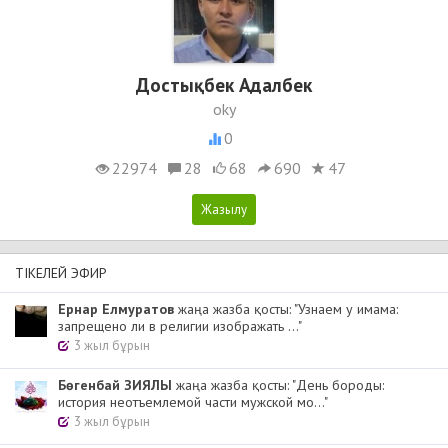
Достықбек Адалбек
oky
0
22974
28
68
690
47
ТІКЕЛЕЙ ЭФИР
Ернар Елмуратов
жаңа жазба қосты: "Узнаем у имама:
запрещено ли в религии изображать ..."
3 жыл бұрын
Бөгенбай ЗИЯЛЫ
жаңа жазба қосты: "День бороды:
история неотъемлемой части мужской мо..."
3 жыл бұрын