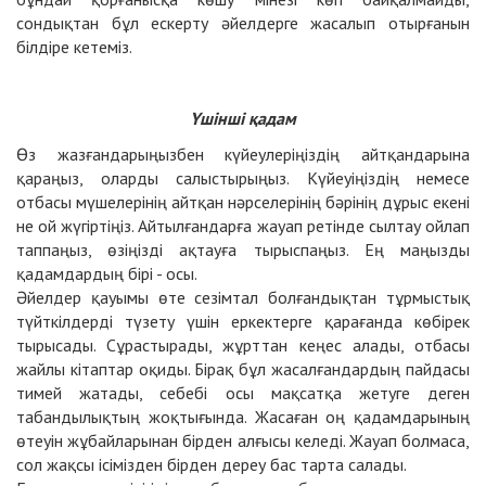
сондықтан бұл ескерту әйелдерге жасалып отырғанын
білдіре кетеміз.
Ү
шінші
қ
ада
м
Өз жазғандарыңызбен күйеулеріңіздің айтқандарына
қараңыз, оларды салыстырыңыз. Күйеуіңіздің немесе
отбасы мүшелерінің айтқан нәрселерінің бәрінің дұрыс екені
не ой жүгіртіңіз. Айтылғандарға жауап ретінде сылтау ойлап
таппаңыз, өзіңізді ақтауға тырыспаңыз. Ең маңызды
қадамдардың бірі - осы.
Әйелдер қауымы өте сезімтал болғандықтан тұрмыстық
түйткілдерді түзету үшін еркектерге қарағанда көбірек
тырысады. Сұрастырады, жұрттан кеңес алады, отбасы
жайлы кітаптар оқиды. Бірақ бұл жасалғандардың пайдасы
тимей жатады, себебі осы мақсатқа жетуге деген
табандылықтың жоқтығында. Жасаған оң қадамдарының
өтеуін жұбайларынан бірден алғысы келеді. Жауап болмаса,
сол жақсы ісімізден бірден дереу бас тарта салады.