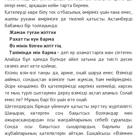
ілгері емес, әрқашан кейін тарта бермек.
Қателерді көре білу тек отбасылық өміріміз үшін ғана емес,
жалпы рухани өмірімізге де тікелей қатысты. Ақтамберді
бабамыз бір толғауында:
Жаман ту
ғ
ан жігітк
е
Рахатты к
ү
н барм
а
Ө
з мінін білген жігітті
ң
Т
ә
лімінде мін барма -
деп ер азаматтарға жөн сілтеген.
Алайда бұл қағида бүгінде әйел затына да тиісті десек
сөзіміз ағат кете қоймас.
Кісінің өзін-өзі тануы да, әрине, оңай шаруа емес. Өзімізді
аяймыз, сондықтан өзімізге тым жұмсақ һәм мейірімдіміз.
Әсіре кеңшілміз. Өз қателерімізді көргіміз келмейді, көрсек
те мың түрлі сылтаумен дереу өзімізді ақтап аламыз. Солай
емес пе? Мұның бәрі біз үшін өте оңай.
Шетелдердің бірінде үйленуге қатысты зерттеу жүргізіліпті.
Шаңырақ көтерген соң бақытсыз болғандар мен
ажырасқандардан осы жағдайларының себебі сұралады.
Сонда осы бақытсыз сыңарлардың барлығы да
жұбайларының қателіктерін айтқан. Ешқайсысы «Өзімнен