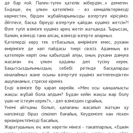
де бар ғой. Пәлен-түген қателік жібердім...» демеген.
Ендеше, ең үлкен қателігіміз - өз кемшіліктерімізді
көрместен, бірден жұбайларымызды өзгертуге кірісуіміз.
Әйтпесе, басқа біреуді өзгертуге қайдан күшіміз жетсін?!
Өзге түгіл өзімізге күшіміз әрең жетіп жатқанда. Тырыссақ,
бәлкім, өзімізді тани алсақ, өзімізді өзгерте алармыз.
Қателерді көру тек отбасылық өмірімізге емес, рухани
өмірімізге де көп пайдасы тиері сөзсіз. Адамның өз
қателерін көріп оны қабылдай алуы, оның рухани дамуға
жасаған ең үлкен қадамы деп түсіну керек.
Бақытсыздығымыздың себебі ретінде басқаларды
кінәлаймыз және осыны өзгертуге күшіміз жетпегендіктен
ашуланамыз, стреске кіреміз.
Енді өзімізге бір қарап көрейік. «Мен осы қаншалықты
жақсы жұбай бола алдым? Бұдан кейін жақсы жар болу
үшін не істеуім керек?», - деп өзімізден сұрайық.
Үнемі айтқаны болып, қалағаны жасалып жатқан қу
нәпсімізді біраз сілкілеп бағайық. Кеудемізге нан піскен
өркөкіректігімізді басайық.
Жаратушының ең жек көретін мінезі - тәкаппарлық. «Ешкім