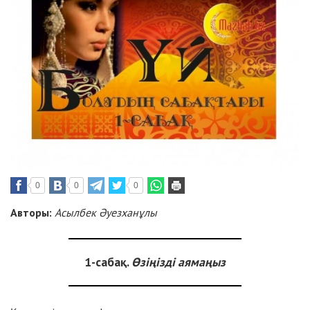
0
0
0
Авторы:
Асылбек Әуезханұлы
1-саба
қ.
Ө
зі
ң
ізді аяма
ң
ыз