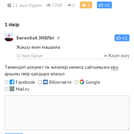
11 жыл бұрын
7768
0
1
+2
1
пікір
Бөгенбай ЗИЯЛЫ
+1
Жақсы екен машалла
11 жыл бұрын
Жауап жазу
Төмендегі әлеуметтік желілері немесе сайтымызға
кіру
арқылы пікір қалдыра аласыз
Facebook
ВКонтакте
Google
Mail.ru