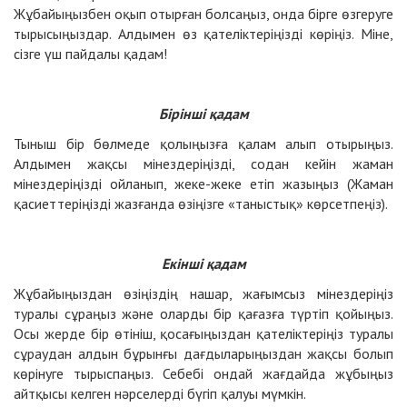
Жұбайыңызбен оқып отырған болсаңыз, онда бірге өзгеруге
тырысыңыздар. Алдымен өз қателіктеріңізді көріңіз. Міне,
сізге үш пайдалы қадам!
Бірінші
қ
ада
м
Тыныш бір бөлмеде қолыңызға қалам алып отырыңыз.
Алдымен жақсы мінездеріңізді, содан кейін жаман
мінездеріңізді ойланып, жеке-жеке етіп жазыңыз (Жаман
қасиеттеріңізді жазғанда өзіңізге «таныстық» көрсетпеңіз).
Екінші
қ
ада
м
Жұбайыңыздан өзіңіздің нашар, жағымсыз мінездеріңіз
туралы сұраңыз және оларды бір қағазға түртіп қойыңыз.
Осы жерде бір өтініш, қосағыңыздан қателіктеріңіз туралы
сұраудан алдын бұрынғы дағдыларыңыздан жақсы болып
көрінуге тырыспаңыз. Себебі ондай жағдайда жұбыңыз
айтқысы келген нәрселерді бүгіп қалуы мүмкін.