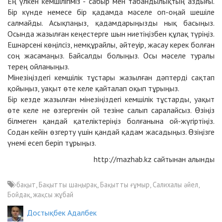
Ең үлкен кемшілігіміз - сабыр мен табандылықтың аздығы.
Бір күнде немесе бір қадамда мәселе оп-оңай шешіле
салмайды. Асықпаңыз, қадамдарыңызды нық басыңыз.
Осында жазылған кеңестерге шын ниетіңізбен құлақ түріңіз.
Ешнәрсені көңілсіз, немқұрайлы, әйтеуір, жасау керек болған
соң жасамаңыз. Байсалды болыңыз. Осы мәселе туралы
терең ойланыңыз.
Мінезіңіздегі кемшілік тұстары жазылған дәптерді сақтап
қойыңыз, уақыт өте келе қайталап оқып тұрыңыз.
Бір кезде жазылған мінезіңіздегі кемшілік тұстарды, уақыт
өте келе не өзгергенін ой тезіне салып саралайсыз. Өзіңіз
білмеген қандай қателіктеріңіз болғанына ой-жүгіртіңіз.
Содан кейін өзгерту үшін қандай қадам жасадыңыз. Өзіңізге
үнемі есеп беріп тұрыңыз.
http://mazhab.kz сайтынан алынды
бақыт, Бақытты шаңырақ, Бақытты ғұмыр, Салихалы әйел,
Бойдақ, жақсы жұбай
Достықбек Адалбек